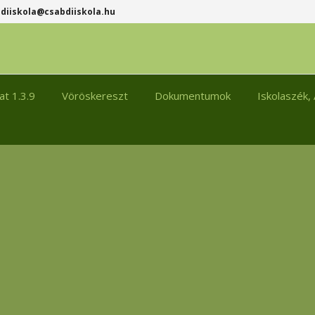
diiskola@csabdiiskola.hu
t 1.3.9
Vöröskereszt
Dokumentumok
Iskolaszék, 