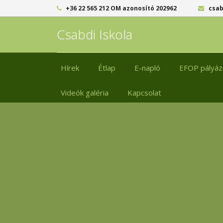
+36 22 565 212 OM azonosító 202962
csab
Csabdi Iskola
Hírek
Étlap
E-napló
EFOP pályáza
Videók galéria
Kapcsolat
Kapcsolatok