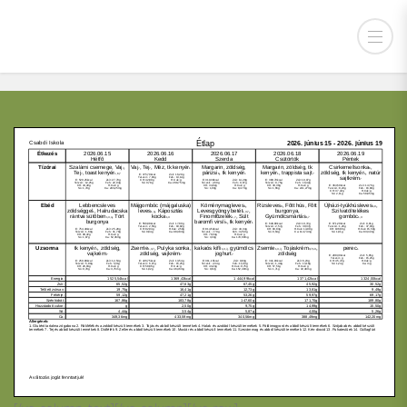
Csabdi Iskola
Étlap